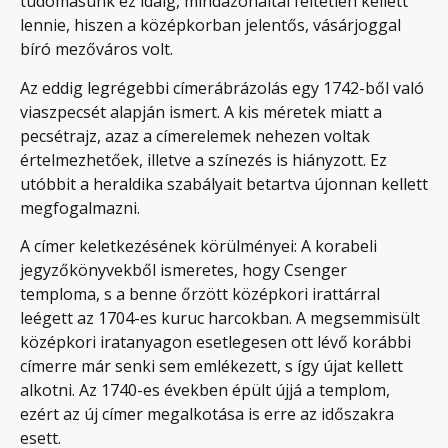
tudomásunk ez idáig, mindazonáltal feltétlen kellett
lennie, hiszen a középkorban jelentős, vásárjoggal
bíró mezőváros volt.
Az eddig legrégebbi címerábrázolás egy 1742-ből való
viaszpecsét alapján ismert. A kis méretek miatt a
pecsétrajz, azaz a címerelemek nehezen voltak
értelmezhetőek, illetve a színezés is hiányzott. Ez
utóbbit a heraldika szabályait betartva újonnan kellett
megfogalmazni.
A címer keletkezésének körülményei: A korabeli
jegyzőkönyvekből ismeretes, hogy Csenger
temploma, s a benne őrzött középkori irattárral
leégett az 1704-es kuruc harcokban. A megsemmisült
középkori iratanyagon esetlegesen ott lévő korábbi
címerre már senki sem emlékezett, s így újat kellett
alkotni. Az 1740-es években épült újjá a templom,
ezért az új címer megalkotása is erre az időszakra
esett.