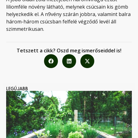
liliomféle növény látható, melynek csúcsain kis gömb
helyezkedik el. A n9vény szárán jobbra, valamint balra
három-három csúcsban felfelé végződő levél áll
szimmetrikusan.
Tetszett a cikk? Oszd meg ismerőseiddel is!
LEGÚJABB