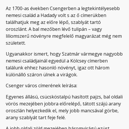
Az 1700-as években Csengerben a legtekintélyesebb
nemesi család a Hadady volt s az ő címerükben
találhatjuk meg az előre lépő, szablyát tartó
oroszlánt. A bal mezőben lévő tulipán – vagy
liliomszerű növényre megfelelő magyarázat még nem
született.
Ugyanakkor ismert, hogy Szatmár vármegye nagyobb
nemesi családjainál egyedül a Kölcsey címerben
találunk ehhez hasonló növényt, igaz ott három
különálló száron ülnek a virágok.
Csenger város címerének leírása:
Egyenes állású, csücsköstalpú hasított pajzs, bal oldali
vörös mezejében jobbra előrelépő, tátott szájú arany
oroszlán helyezkedik el, mely jobb mancsával görbe,
arany szablyát tart feje felé.
A jobb oldali zöld mezejében háromvirágú ezüst