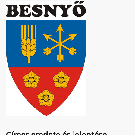
Címer eredete és jelentése