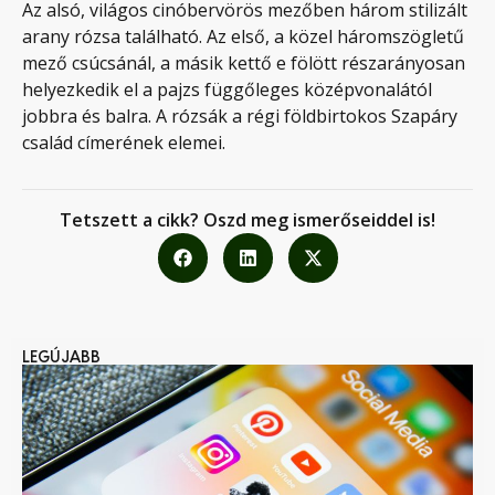
Az alsó, világos cinóbervörös mezőben három stilizált
arany rózsa található. Az első, a közel háromszögletű
mező csúcsánál, a másik kettő e fölött részarányosan
helyezkedik el a pajzs függőleges középvonalától
jobbra és balra. A rózsák a régi földbirtokos Szapáry
család címerének elemei.
Tetszett a cikk? Oszd meg ismerőseiddel is!
LEGÚJABB