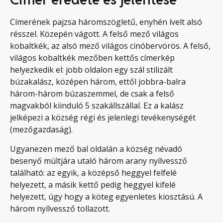
Címerének pajzsa háromszögletű, enyhén ívelt alsó
résszel. Közepén vágott. A felső mező világos
kobaltkék, az alsó mező világos cinóbervörös. A felső,
világos kobaltkék mezőben kettős címerkép
helyezkedik el: jobb oldalon egy szál stilizált
búzakalász, középen három, ettől jobbra-balra
három-három búzaszemmel, de csak a felső
magvakból kiinduló 5 szakállszállal. Ez a kalász
jelképezi a község régi és jelenlegi tevékenységét
(mezőgazdaság).
Ugyanezen mező bal oldalán a község névadó
besenyő múltjára utaló három arany nyílvessző
található: az egyik, a középső heggyel felfelé
helyezett, a másik kettő pedig heggyel kifelé
helyezett, úgy hogy a köteg egyenletes kiosztású. A
három nyílvessző tollazott.