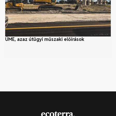
ÚME, azaz útügyi műszaki előírások
Pr
ve