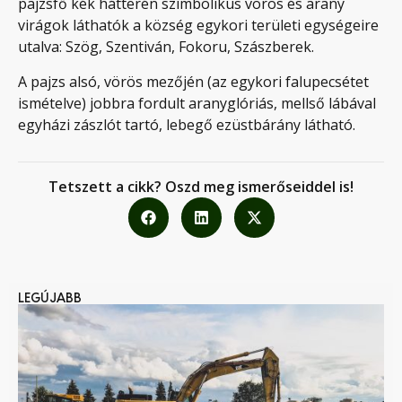
pajzsfő kék hátterén szimbolikus vörös és arany
virágok láthatók a község egykori területi egységeire
utalva: Szög, Szentiván, Fokoru, Szászberek.
A pajzs alsó, vörös mezőjén (az egykori falupecsétet
ismételve) jobbra fordult aranyglóriás, mellső lábával
egyházi zászlót tartó, lebegő ezüstbárány látható.
Tetszett a cikk? Oszd meg ismerőseiddel is!
LEGÚJABB