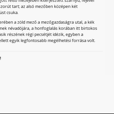
ott felső mezejében kiterjesztett szárnyú, fejével
szorút tart; az alsó mezőben középen két
üst csuka.
erében a zöld mező a mezőgazdaságra utal, a kék
ének névadójára, a honfoglalás korában itt birtokos
ik részének régi pecsétjét idézik, egyben a
lett egyik legfontosabb megélhetési forrása volt.
!