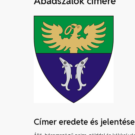
Abádszalók címere
Címer eredete és jelentése