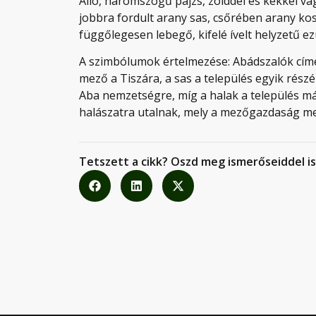
Álló, háromszögű pajzs, zölddel és kékkel vág
jobbra fordult arany sas, csőrében arany ko
függőlegesen lebegő, kifelé ívelt helyzetű ez
A szimbólumok értelmezése: Abádszalók cím
mező a Tiszára, a sas a település egyik rész
Aba nemzetségre, míg a halak a település más
halászatra utalnak, mely a mezőgazdaság mel
Tetszett a cikk? Oszd meg ismerőseiddel is