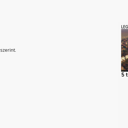
LE
szerint.
5 