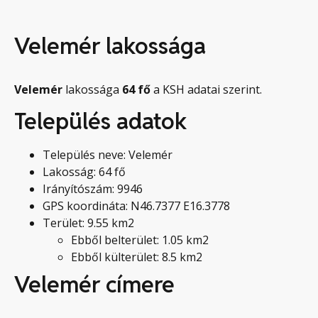
Velemér lakossága
Velemér
lakossága
64
fő
a KSH adatai szerint.
Település adatok
Település neve: Velemér
Lakosság: 64 fő
Irányítószám: 9946
GPS koordináta: N46.7377 E16.3778
Terület: 9.55 km2
Ebből belterület: 1.05 km2
Ebből külterület: 8.5 km2
Velemér címere