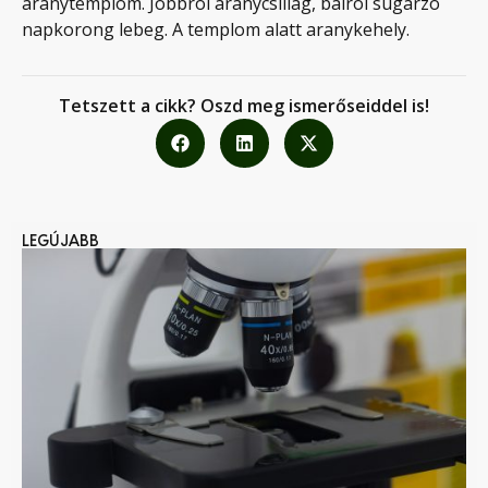
aranytemplom. Jobbról aranycsillag, balról sugárzó
napkorong lebeg. A templom alatt aranykehely.
Tetszett a cikk? Oszd meg ismerőseiddel is!
LEGÚJABB