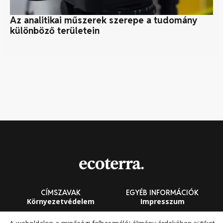
Az analitikai műszerek szerepe a tudomány
A 
különböző területein
CÍMSZAVAK
EGYÉB INFORMÁCIÓK
Környezetvédelem
Impresszum
Fenntarthatóság
Általános Szerződési