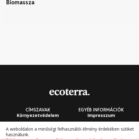
Biomassza
Ím
m
CÍMSZAVAK
EGYÉB INFORMÁCIÓK
Környezetvédelem
Impresszum
Fenntarthatóság
Általános Szerződési
A weboldalon a minőségi felhasználói élmény érdekében sütiket
Feltételek
használunk.