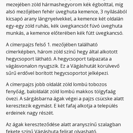
mezejében zöld hármashegyorom kék égbolttal, míg
alsó mezőjében fehér üveghuta kemence, 3 nyílásából
kicsapó arany lángnyelvekkel, a kemence két oldalán
egy-egy zöld ruhás, kék üvegkancsót fúvó üveghuta
munkás, a kemence előterében kék fútt üvegkancsó.
A címerpajzs felső 1. mezőjében található
címerképben, három zöld színű hegy által alkotott
hegycsoport látható. A hegycsoport talpazata a
vágásvonalon nyugszik. Ez a Vágáshutát körülvevő
sűrű erdővel borított hegycsoportot jelképezi.
A címerpajzs jobb oldalát zöld lombú tobozos
fenyőág, baloldalát zöld lombú makkos tölgyfaág
övezi. A sárgásbarna ágak végei a pajzs csücske alatt
keresztezik egymást. E két fafaj alkotja a település
erdeinek nagy részét.
Az ágak kereszteződése alatt aranyszínű szalagban
fekete színű Vágáshuta felirat olvasható.