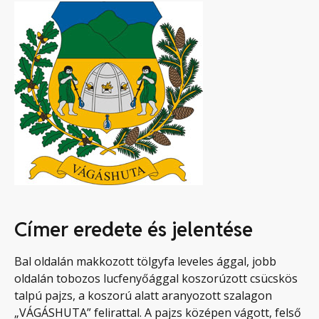
Címer eredete és jelentése
Bal oldalán makkozott tölgyfa leveles ággal, jobb
oldalán tobozos lucfenyőággal koszorúzott csücskös
talpú pajzs, a koszorú alatt aranyozott szalagon
„VÁGÁSHUTA” felirattal. A pajzs középen vágott, felső