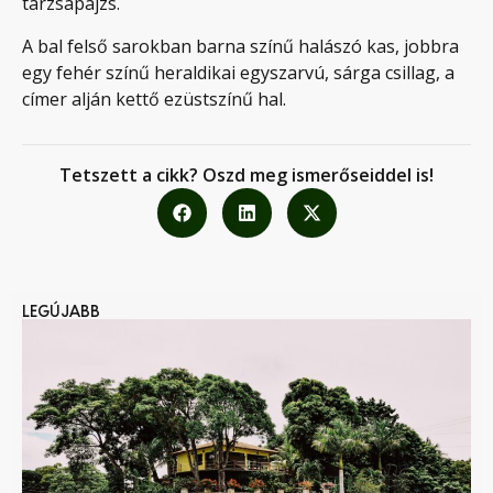
tárzsapajzs.
A bal felső sarokban barna színű halászó kas, jobbra
egy fehér színű heraldikai egyszarvú, sárga csillag, a
címer alján kettő ezüstszínű hal.
Tetszett a cikk? Oszd meg ismerőseiddel is!
LEGÚJABB