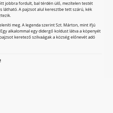
tt jobbra fordult, bal térdén ülő, mezítelen testét
 látható. A pajzsot alul keresztbe tett szárú, kék
tezik.
eleníti meg. A legenda szerint Szt. Márton, mint ifjú
. Egy alkalommal egy didergő koldust látva a köpenyét
A pajzsot keretező szilvaágak a község előnevét adó
!