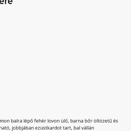
ere
on balra lépő fehér lovon ülő, barna bőr öltözetű és
ható, jobbjában ezüstkardot tart, bal vállán