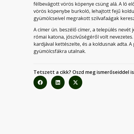
félbevágott vörös köpenye csüng alá. A ló elő
vörös köpenybe burkoló, lehajtott fejű koldus
gyümölcseivel megrakott szilvafaágak keresz
A címer ún. beszélő címer, a település nevét j
római katona, jószívűségéről volt nevezetes
kardjával kettészelte, és a koldusnak adta. 
gyümölcsfákra utalnak.
Tetszett a cikk? Oszd meg ismerőseiddel is