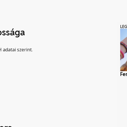
LE
ossága
 adatai szerint.
Fe