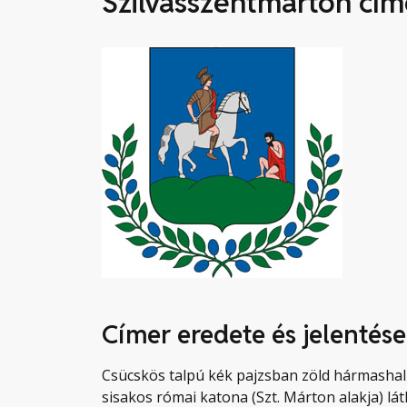
Szilvásszentmárton cím
Címer eredete és jelentése
Csücskös talpú kék pajzsban zöld hármashalm
sisakos római katona (Szt. Márton alakja) lát