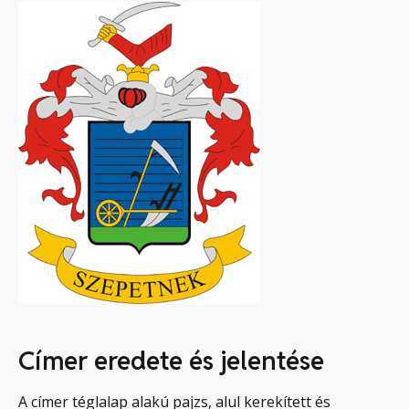
Címer eredete és jelentése
A címer téglalap alakú pajzs, alul kerekített és