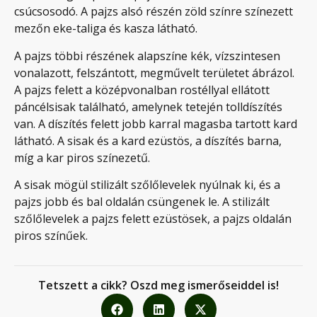
csúcsosodó. A pajzs alsó részén zöld színre színezett
mezőn eke-taliga és kasza látható.
A pajzs többi részének alapszíne kék, vízszintesen
vonalazott, felszántott, megművelt területet ábrázol.
A pajzs felett a középvonalban rostéllyal ellátott
páncélsisak található, amelynek tetején tolldíszítés
van. A díszítés felett jobb karral magasba tartott kard
látható. A sisak és a kard ezüstös, a díszítés barna,
míg a kar piros színezetű.
A sisak mögül stilizált szőlőlevelek nyúlnak ki, és a
pajzs jobb és bal oldalán csüngenek le. A stilizált
szőlőlevelek a pajzs felett ezüstösek, a pajzs oldalán
piros színűek.
Tetszett a cikk? Oszd meg ismerőseiddel is!