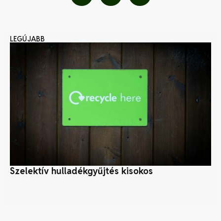
LEGÚJABB
Szelektív hulladékgyűjtés kisokos
Az
kü