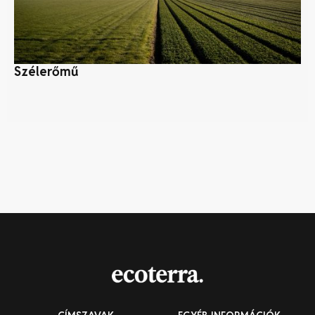
Szélerőmű
V