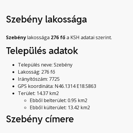
Szebény lakossága
Szebény
lakossága
276
fő
a KSH adatai szerint.
Település adatok
Település neve: Szebény
Lakosság: 276 fő
Irányítószám: 7725
GPS koordináta: N46.1314 E18.5863
Terület: 14.37 km2
Ebből belterület: 0.95 km2
Ebből külterület: 13.42 km2
Szebény címere