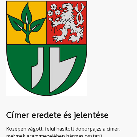
Címer eredete és jelentése
Középen vágott, felül hasított doborpajzs a címer,
melynek aranymezejében hármas osztatú