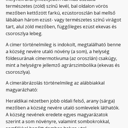
természetes (zöld) színű levél, bal oldalon vörös
mezőben kettőzött farkú, ezüstoroszlán bal mellső
lábában három ezüst- vagy természetes színű virágot
tart, alul zöld mezőben, függőleges ezüst ekevas és
csoroszlya lebeg.
A címer történelmileg is indokolt, megtalálható benne
a község nevére utaló növény (a som), a helység
földesurának címermotívuma (az oroszlán) csakúgy,
mint a helységre jellemző agrárszimbolika (ekevas és
csoroszlya).
A címerábrázolás történelmileg az alábbiakkal
magyarázható:
Heraldikai nézetben jobb oldali felső, arany (sárga)
mezőben a község nevére utaló somlevelek láthatók.
A község nevének eredete egyes magyarázatok
szerint a som növényre, valamint sombokrokkal,