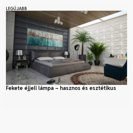
LEGÚJABB
Fekete éjjeli lámpa – hasznos és esztétikus
Ny
kö