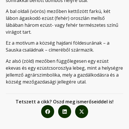
somfákkal benőtt dombos helyre utal.
A bal oldali (vörös) mezőben kettőzött farkú, két
lábon ágaskodó ezüst (fehér) oroszlán mellső
lábában három ezüst- vagy fehér természetes színű
virágot tart.
Ez a motívum a község hajdani földesurának – a
Sauska családnak – címeréből származik.
Az alsó (zöld) mezőben függőlegesen egy ezüst
ekevas és egy ezüstcsoroszlya lebeg, mint a helységre
jellemző agrárszimbolika, mely a gazdálkodásra és a
község mezőgazdasági jellegére utal.
Tetszett a cikk? Oszd meg ismerőseiddel is!