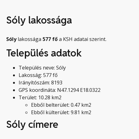
Sóly lakossága
Sóly
lakossága
577
fő
a KSH adatai szerint.
Település adatok
Település neve: Sóly
Lakosság: 577 fő
Irányítószám: 8193
GPS koordináta: N47.1294 E18.0322
Terület: 10.28 km2
Ebből belterület: 0.47 km2
Ebből külterület: 9.81 km2
Sóly címere