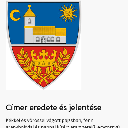
Címer eredete és jelentése
Kékkel és vörössel vágott pajzsban, fenn
aranyholddal és nappal kísért aranytetejű, egytornyú