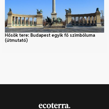
Hősök tere: Budapest egyik fő szimbóluma
Ka
(útmutató)
ka