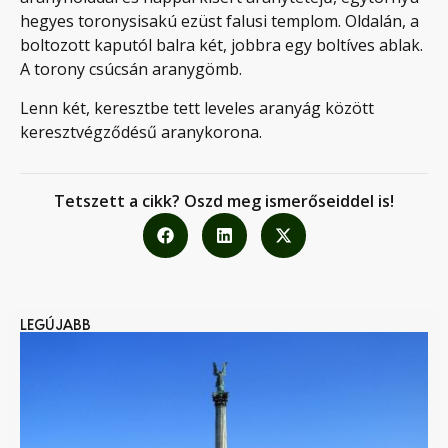
hegyes toronysisakú ezüst falusi templom. Oldalán, a
boltozott kaputól balra két, jobbra egy boltíves ablak.
A torony csúcsán aranygömb.
Lenn két, keresztbe tett leveles aranyág között
keresztvégződésű aranykorona.
Tetszett a cikk? Oszd meg ismerőseiddel is!
LEGÚJABB