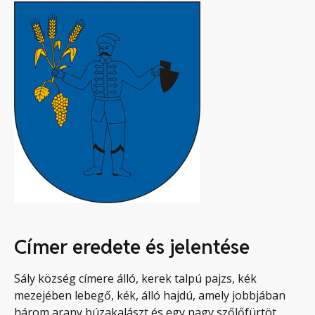
Címer eredete és jelentése
Sály község címere álló, kerek talpú pajzs, kék
mezejében lebegő, kék, álló hajdú, amely jobbjában
három arany búzakalászt és egy nagy szőlőfürtöt,