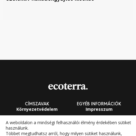
mű
CÍMSZAVAK
EGYÉB INFORMÁCIÓK
Környezetvédelem
Impresszum
Fenntarthatóság
Általános Szerződési
A weboldalon a minőségi felhasználói élmény érdekében sütiket
Feltételek
használunk.
Megújuló energia
Többet megtudhatsz arról, hogy milyen sütiket használunk,