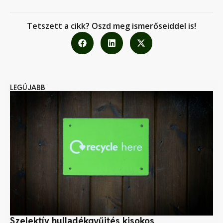
Tetszett a cikk? Oszd meg ismerőseiddel is!
LEGÚJABB
Szelektív hulladékgyűjtés kisokos
A 