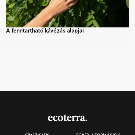
A fenntartható kávézás alapjai
S