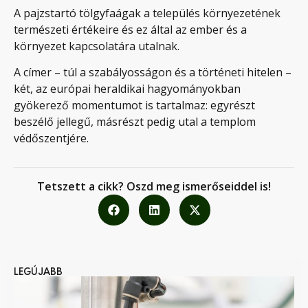
A pajzstartó tölgyfaágak a település környezetének
természeti értékeire és ez által az ember és a
környezet kapcsolatára utalnak.
A címer – túl a szabályosságon és a történeti hitelen –
két, az európai heraldikai hagyományokban
gyökerező momentumot is tartalmaz: egyrészt
beszélő jellegű, másrészt pedig utal a templom
védőszentjére.
Tetszett a cikk? Oszd meg ismerőseiddel is!
LEGÚJABB