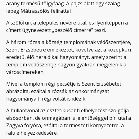
arany termésű tölgyfaág. A pajzs alatt egy szalag
lebeg Mátraszőlős felirattal.
A szőlőfürt a település nevére utal, és ilyenképpen a
címert úgynevezett „beszélő címerré” teszi.
A három rózsa a község templomának védőszentjére,
Szent Erzsébetre emlékeztet, követve azt a középkori
eredetű, élő heraldikai hagyományt, amely szerint a
templom védőszentje nagyon gyakran megjelenik a
városcímereken.
Mivel a templom régi pecsétje is Szent Erzsébetet
ábrázolta, ezáltal a rózsák az önkormányzat
hagyományait, régi voltát is idézik.
A hullámvonal az esztétikusabb elhelyezést szolgálja
elsősorban, de önmagában is jelentőséggel bír: utal a
Zagyva folyóra, ezáltal a természeti környezetre, a
falu elhelyezkedésére.