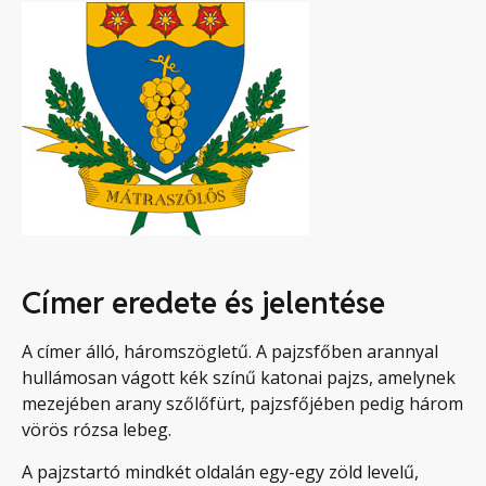
Címer eredete és jelentése
A címer álló, háromszögletű. A pajzsfőben arannyal
hullámosan vágott kék színű katonai pajzs, amelynek
mezejében arany szőlőfürt, pajzsfőjében pedig három
vörös rózsa lebeg.
A pajzstartó mindkét oldalán egy-egy zöld levelű,