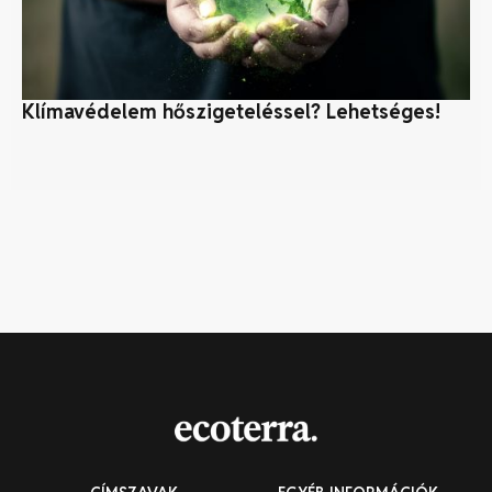
Klímavédelem hőszigeteléssel? Lehetséges!
Bi