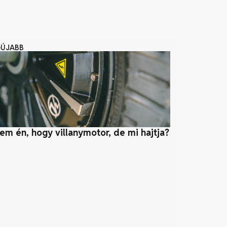
GÚJABB
tem én, hogy villanymotor, de mi hajtja?
Mitől lehet f
zöld építész