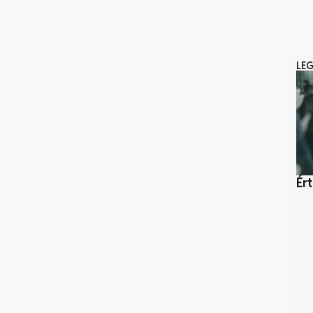
LE
.
Ér