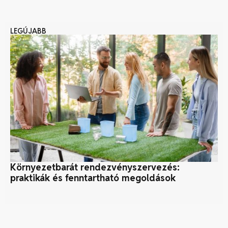
LEGÚJABB
Környezetbarát rendezvényszervezés:
Ér
praktikák és fenntartható megoldások