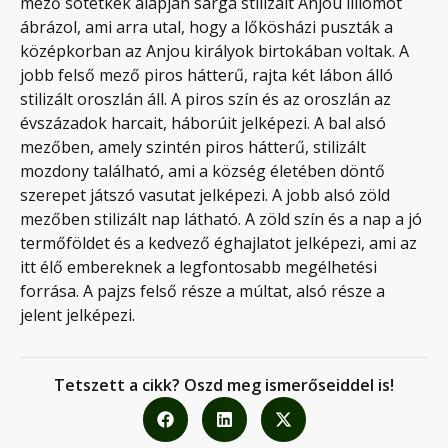
mező sötétkék alapján sárga stilizált Anjou liliomot
ábrázol, ami arra utal, hogy a lőkösházi puszták a
középkorban az Anjou királyok birtokában voltak. A
jobb felső mező piros hátterű, rajta két lábon álló
stilizált oroszlán áll. A piros szín és az oroszlán az
évszázadok harcait, háborúit jelképezi. A bal alsó
mezőben, amely szintén piros hátterű, stilizált
mozdony található, ami a község életében döntő
szerepet játszó vasutat jelképezi. A jobb alsó zöld
mezőben stilizált nap látható. A zöld szín és a nap a jó
termőföldet és a kedvező éghajlatot jelképezi, ami az
itt élő embereknek a legfontosabb megélhetési
forrása. A pajzs felső része a múltat, alsó része a
jelent jelképezi.
Tetszett a cikk? Oszd meg ismerőseiddel is!