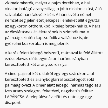
vízimalomkerék, melyet a pajzs derékban, a bal
oldalon hatágú aranycsillag, a jobb oldalon ezüst, álló,
szív alakú hársfalevél kíséri. A hárslevél a német
nemzetiség jelenlétét jelképezi, emléket állít egyúttal
az egykoron otthonukból kitelepítetteknek is. A hárs
az éleslátásnak és életerőnek is szimbóluma. A
pálmaág szintén kapcsolódik a valláshoz is, de
győzelmi koszorúban is megjelenik.
A kerék felett lebegő helyzetű, csúcsával felfelé állított
ezüst ekevas előtt egymáson haránt irányban
keresztbetett két aranycsoroszlya.
A címerpajzsot két oldalról egy-egy szárukon alul
keresztbetett és aranyboglárral összefogott zöld
pálmaág övezi. A címer alatt lebegő, hármas tagolású
íves arany szalagon, feketével, nagybetűs felirat:
LAPÁNCSA. A településnév előtt és után egy-egy
díszpont.