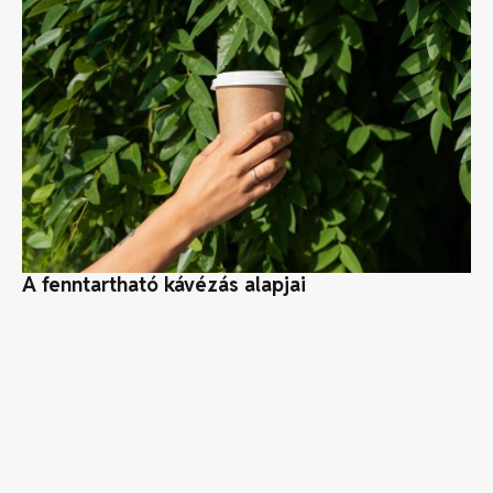
A fenntartható kávézás alapjai
Id
m