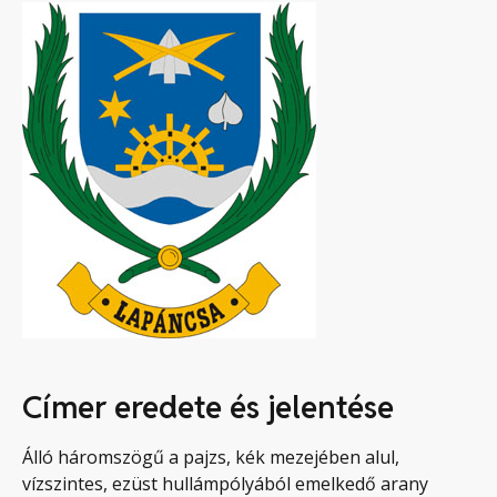
Címer eredete és jelentése
Álló háromszögű a pajzs, kék mezejében alul,
vízszintes, ezüst hullámpólyából emelkedő arany