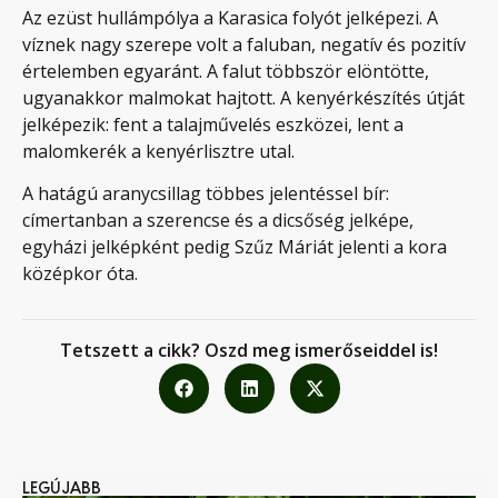
Az ezüst hullámpólya a Karasica folyót jelképezi. A
víznek nagy szerepe volt a faluban, negatív és pozitív
értelemben egyaránt. A falut többször elöntötte,
ugyanakkor malmokat hajtott. A kenyérkészítés útját
jelképezik: fent a talajművelés eszközei, lent a
malomkerék a kenyérlisztre utal.
A hatágú aranycsillag többes jelentéssel bír:
címertanban a szerencse és a dicsőség jelképe,
egyházi jelképként pedig Szűz Máriát jelenti a kora
középkor óta.
Tetszett a cikk? Oszd meg ismerőseiddel is!
LEGÚJABB