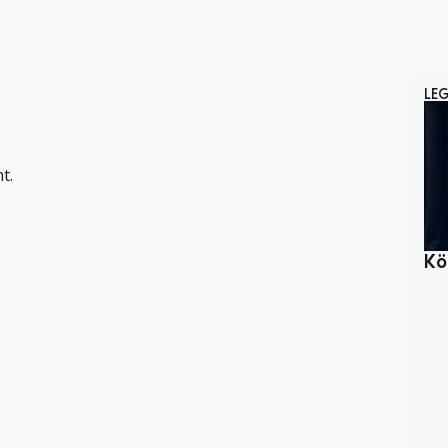
LE
t.
Kö