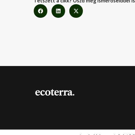
Tetszett a cikk? Oszd meg ismerőseiddel is