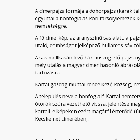
A címerpajzs formája a doborpajzs (kerek talp
egyúttal a honfoglalás kori tarsolylemezek k
nemzetségre.
A fő címerkép, az aranyszínű sas alatt, a pa
utaló, dombságot jelképező hullámos sáv zöld
A sas mellkasán levő háromszögletű pajzs nyo
mely utalás a magyar címer hasonló ábrázol
tartozásra.
Kartal gazdag múlttal rendelkező község, nev
A település neve a honfoglaló Kartal nemzets
ótörök szóra vezethető vissza, jelentése ma
kartali jelképeken ezért magától értetődő (ú
Kecskemét címerében).