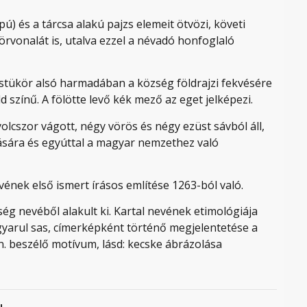
ú) és a tárcsa alakú pajzs elemeit ötvözi, követi
örvonalát is, utalva ezzel a névadó honfoglaló
jzstükör alsó harmadában a község földrajzi fekvésére
 színű. A fölötte levő kék mező az eget jelképezi.
lcszor vágott, négy vörös és négy ezüst sávból áll,
ására és egyúttal a magyar nemzethez való
ének első ismert írásos említése 1263-ból való.
ég nevéből alakult ki. Kartal nevének etimológiája
gyarul sas, címerképként történő megjelentetése a
n. beszélő motívum, lásd: kecske ábrázolása