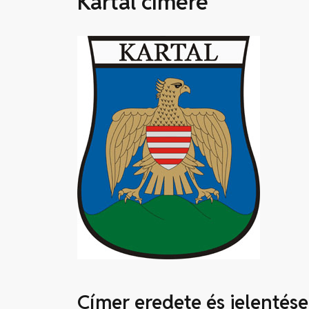
Kartal címere
Címer eredete és jelentése