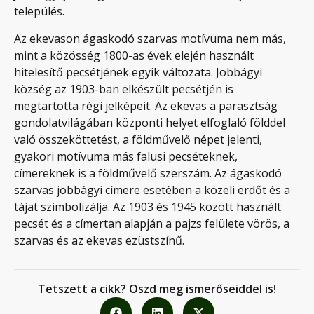
település.
Az ekevason ágaskodó szarvas motívuma nem más,
mint a közösség 1800-as évek elején használt
hitelesítő pecsétjének egyik változata. Jobbágyi
község az 1903-ban elkészült pecsétjén is
megtartotta régi jelképeit. Az ekevas a parasztság
gondolatvilágában központi helyet elfoglaló földdel
való összeköttetést, a földművelő népet jelenti,
gyakori motívuma más falusi pecséteknek,
címereknek is a földművelő szerszám. Az ágaskodó
szarvas jobbágyi címere esetében a közeli erdőt és a
tájat szimbolizálja. Az 1903 és 1945 között használt
pecsét és a címertan alapján a pajzs felülete vörös, a
szarvas és az ekevas ezüstszínű.
Tetszett a cikk? Oszd meg ismerőseiddel is!