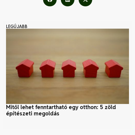
LEGÚJABB
Mitől lehet fenntartható egy otthon: 5 zöld
A 
építészeti megoldás
mű