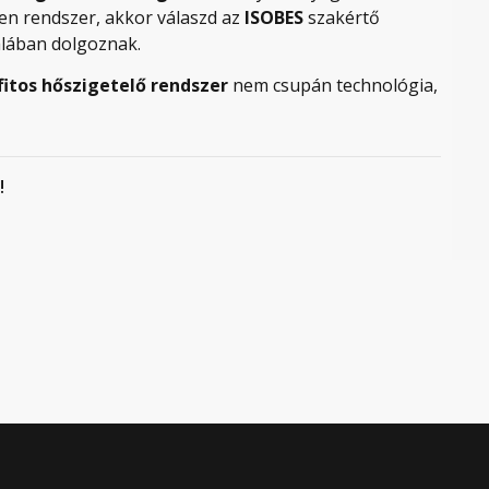
yen rendszer, akkor válaszd az
ISOBES
szakértő
alában dolgoznak.
fitos hőszigetelő rendszer
nem csupán technológia,
!