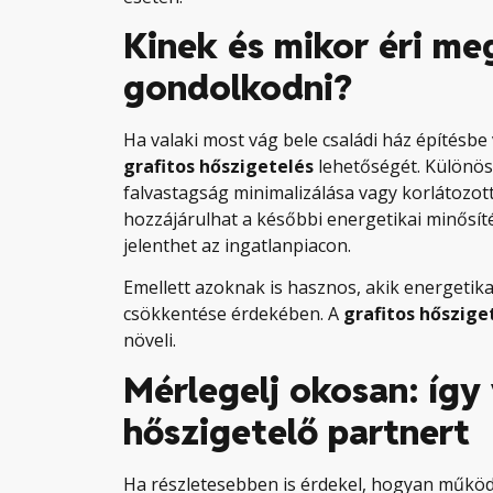
Kinek és mikor éri me
gondolkodni?
Ha valaki most vág bele családi ház építésb
grafitos hőszigetelés
lehetőségét. Különöse
falvastagság minimalizálása vagy korlátozott 
hozzájárulhat a későbbi energetikai minősít
jelenthet az ingatlanpiacon.
Emellett azoknak is hasznos, akik energetika
csökkentése érdekében. A
grafitos hőszige
növeli.
Mérlegelj okosan: így
hőszigetelő partnert
Ha részletesebben is érdekel, hogyan működ