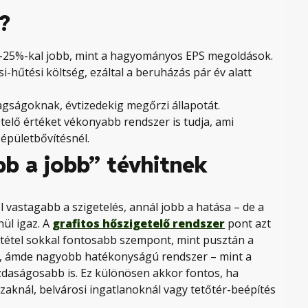
?
0-25%-kal jobb, mint a hagyományos EPS megoldások.
si-hűtési költség, ezáltal a beruházás pár év alatt
ntagságoknak, évtizedekig megőrzi állapotát.
telő értéket vékonyabb rendszer is tudja, ami
 épületbővítésnél.
bb a jobb” tévhitnek
vastagabb a szigetelés, annál jobb a hatása – de a
ül igaz. A
grafitos hőszigetelő rendszer
pont azt
etétel sokkal fontosabb szempont, mint pusztán a
b, ámde nagyobb hatékonyságú rendszer – mint a
daságosabb is. Ez különösen akkor fontos, ha
zaknál, belvárosi ingatlanoknál vagy tetőtér-beépítés