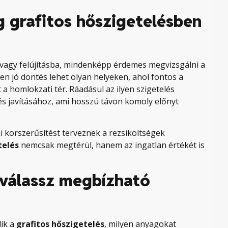
g grafitos hőszigetelésben
e vagy felújításba, mindenképp érdemes megvizsgálni a
n jó döntés lehet olyan helyeken, ahol fontos a
a homlokzati tér. Ráadásul az ilyen szigetelés
és javításához, ami hosszú távon komoly előnyt
i korszerűsítést terveznek a rezsiköltségek
telés
nemcsak megtérül, hanem az ingatlan értékét is
 válassz megbízható
ik a
grafitos hőszigetelés
, milyen anyagokat