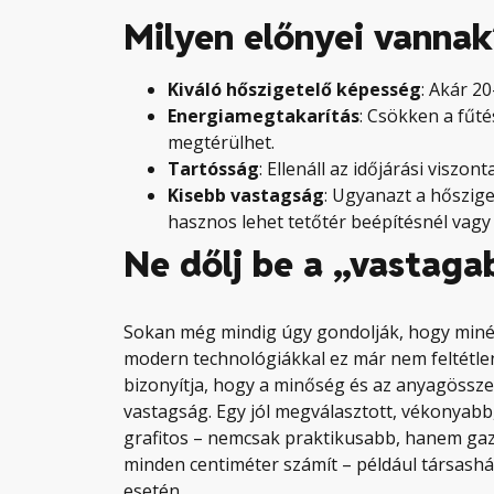
Milyen előnyei vannak
Kiváló hőszigetelő képesség
: Akár 2
Energiamegtakarítás
: Csökken a fűté
megtérülhet.
Tartósság
: Ellenáll az időjárási viszo
Kisebb vastagság
: Ugyanazt a hőszige
hasznos lehet tetőtér beépítésnél vagy
Ne dőlj be a „vastaga
Sokan még mindig úgy gondolják, hogy minél 
modern technológiákkal ez már nem feltétlen
bizonyítja, hogy a minőség és az anyagössz
vastagság. Egy jól megválasztott, vékonyab
grafitos – nemcsak praktikusabb, hanem gaz
minden centiméter számít – például társashá
esetén.