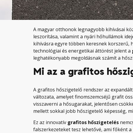
A magyar otthonok legnagyobb kihívásai közé
leszorítása, valamint a nyári hőhullámok ide
kihívásra egyre többen keresnek korszerű, 
technológiai és energetikai áttörést jelent a
leghatékonyabb megoldásnak számít a hőszi
Mi az a grafitos hősz
A grafitos hőszigetelő rendszer az expandált 
változata, amelyet finomszemcséjű grafit ös
visszaverni a hősugarakat, jelentősen csök
mellett sokkal jobb hőszigetelő képesség, m
Ez az innovatív
grafitos hőszigetelés
nemcs
falszerkezeteket tesz lehetővé, ami főként a