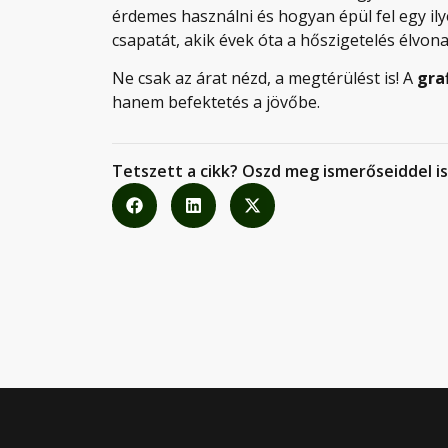
érdemes használni és hogyan épül fel egy il
csapatát, akik évek óta a hőszigetelés élvon
Ne csak az árat nézd, a megtérülést is! A
gra
hanem befektetés a jövőbe.
Tetszett a cikk? Oszd meg ismerőseiddel is