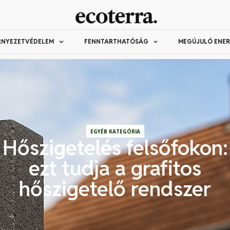
RNYEZETVÉDELEM
FENNTARTHATÓSÁG
MEGÚJULÓ ENER
EGYÉB KATEGÓRIA
Hőszigetelés felsőfokon:
ezt tudja a grafitos
hőszigetelő rendszer