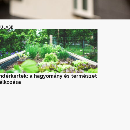
GÚJABB
ndérkertek: a hagyomány és természet
Népi jóslato
lálkozása