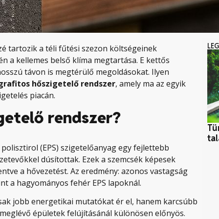
LE
 tartozik a téli fűtési szezon költségeinek
jén a kellemes belső klíma megtartása. E kettős
hosszú távon is megtérülő megoldásokat. Ilyen
grafitos hőszigetelő rendszer
, amely ma az egyik
getelés piacán.
igetelő rendszer?
Tü
ta
polisztirol (EPS) szigetelőanyag egy fejlettebb
szetevőkkel dúsítottak. Ezek a szemcsék képesek
kentve a hővezetést. Az eredmény: azonos vastagság
int a hagyományos fehér EPS lapoknál.
ak jobb energetikai mutatókat ér el, hanem karcsúbb
 meglévő épületek felújításánál különösen előnyös.