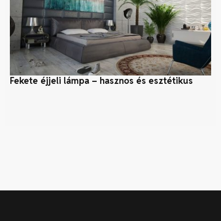
Fekete éjjeli lámpa – hasznos és esztétikus
K