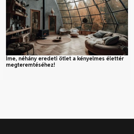
Íme, néhány eredeti ötlet a kényelmes élettér
Ho
megteremtéséhez!
fe