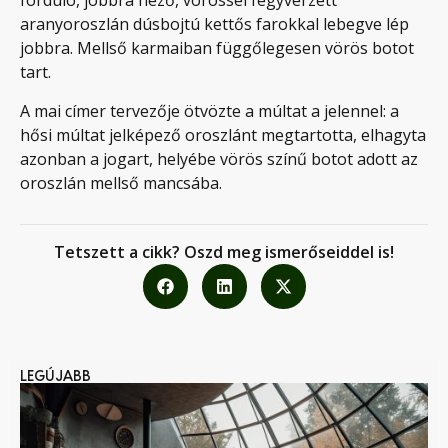
forduló, jobbra néző, vörössel fegyverzett
aranyoroszlán dúsbojtú kettős farokkal lebegve lép
jobbra. Mellső karmaiban függőlegesen vörös botot
tart.
A mai címer tervezője ötvözte a múltat a jelennel: a
hősi múltat jelképező oroszlánt megtartotta, elhagyta
azonban a jogart, helyébe vörös színű botot adott az
oroszlán mellső mancsába.
Tetszett a cikk? Oszd meg ismerőseiddel is!
LEGÚJABB