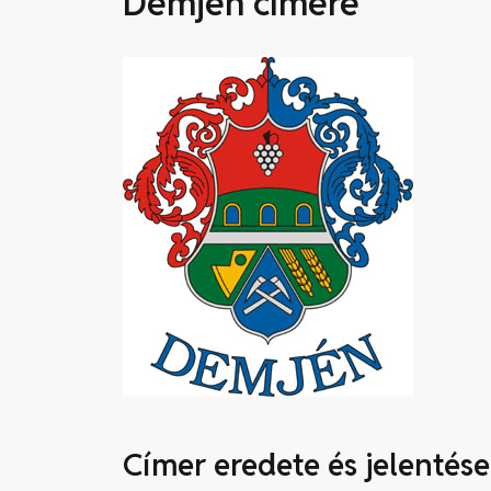
Demjén címere
Címer eredete és jelentése