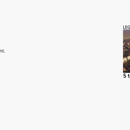
LE
nt.
5 