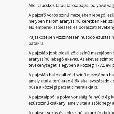
Álló, csücskös talpú tárcsapajzs, pólyával vág
A pajzsfő vörös színű mezejében lebegő, ezüs
melyben három aranyszínű keretben kék szín
élő emberek szőlészeti és borászati tevéken
Pajzsközépen vízszintesen húzódó ezüstszínű
patakra.
A pajzsláb jobb oldali, zöld színű mezejében 
aranyszínű lebegő ekevas. Az ekevas szimbol
tevékenységét, s egyben a község 1772. évi p
A pajzsláb bal oldali zöld színű mezejében b
amely utal a területen élők által évszázadok
búza a községi pecsét címeralakja is.
A pajzstalpból a pólya vonaláig felnyúló ég
ezüstszínű csákány, amely utal a szőlőhegy a
A pajzsot vörös és kék színű takaró fogja kör