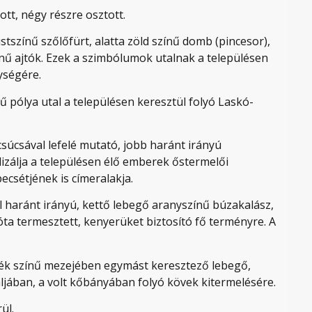
ott, négy részre osztott.
tszínű szőlőfürt, alatta zöld színű domb (pincesor),
ű ajtók. Ezek a szimbólumok utalnak a településen
ységére.
 pólya utal a településen keresztül folyó Laskó-
csúcsával lefelé mutató, jobb haránt irányú
izálja a településen élő emberek őstermelői
ecsétjének is címeralakja.
al haránt irányú, kettő lebegő aranyszínű búzakalász,
 óta termesztett, kenyerüket biztosító fő terményre. A
 kék színű mezejében egymást keresztező lebegő,
ljában, a volt kőbányában folyó kövek kitermelésére.
ül.