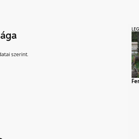
LE
sága
atai szerint.
Fe