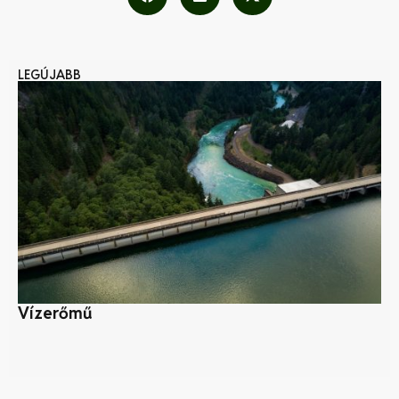
LEGÚJABB
Vízerőmű
Ny
kö