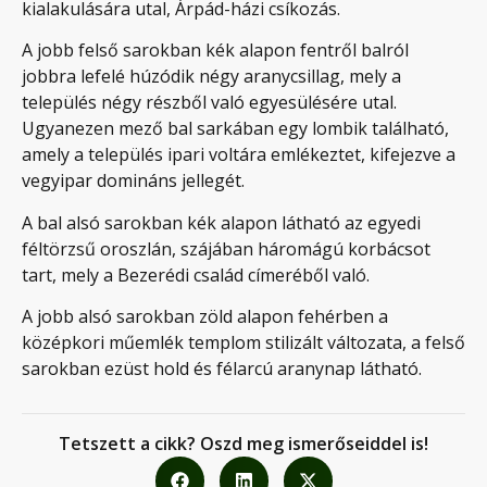
kialakulására utal, Árpád-házi csíkozás.
A jobb felső sarokban kék alapon fentről balról
jobbra lefelé húzódik négy aranycsillag, mely a
település négy részből való egyesülésére utal.
Ugyanezen mező bal sarkában egy lombik található,
amely a település ipari voltára emlékeztet, kifejezve a
vegyipar domináns jellegét.
A bal alsó sarokban kék alapon látható az egyedi
féltörzsű oroszlán, szájában háromágú korbácsot
tart, mely a Bezerédi család címeréből való.
A jobb alsó sarokban zöld alapon fehérben a
középkori műemlék templom stilizált változata, a felső
sarokban ezüst hold és félarcú aranynap látható.
Tetszett a cikk? Oszd meg ismerőseiddel is!