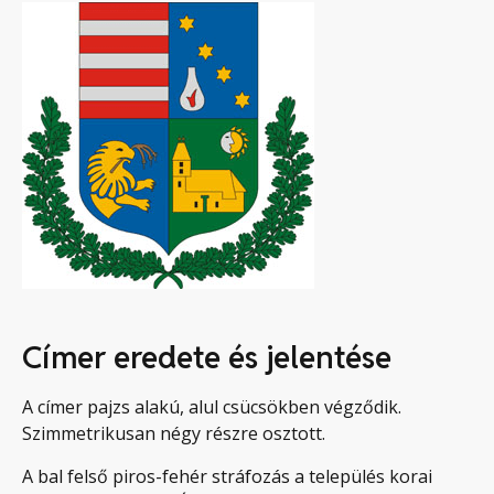
Címer eredete és jelentése
A címer pajzs alakú, alul csücsökben végződik.
Szimmetrikusan négy részre osztott.
A bal felső piros-fehér stráfozás a település korai