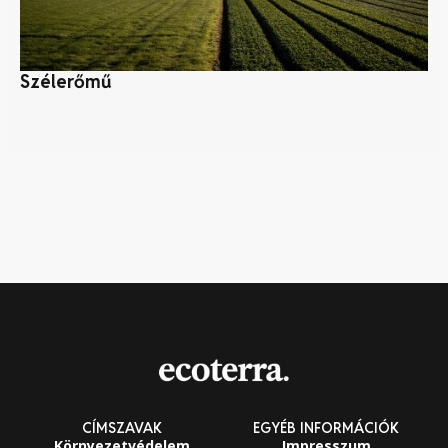
Szélerőmű
Az
kü
CÍMSZAVAK
EGYÉB INFORMÁCIÓK
Környezetvédelem
Impresszum