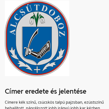
Címer eredete és jelentése
Címere kék színű, csücskös talpú pajzsban, ezüstszínű
behajlított, páncélozott jobb irányú jobb kar kézben