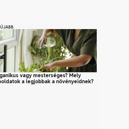
GÚJABB
ganikus vagy mesterséges? Mely
Atomerőmű
poldatok a legjobbak a növényeidnek?