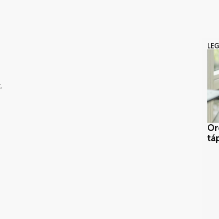
LE
.
Or
tá