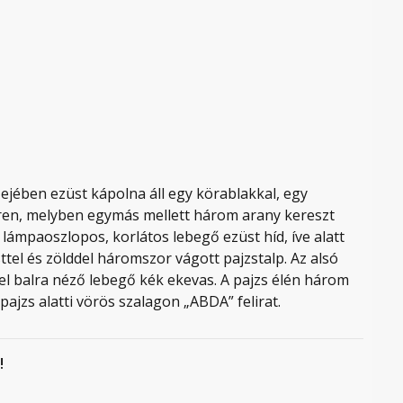
ezejében ezüst kápolna áll egy körablakkal, egy
téren, melyben egymás mellett három arany kereszt
 lámpaoszlopos, korlátos lebegő ezüst híd, íve alatt
sttel és zölddel háromszor vágott pajzstalp. Az alsó
vel balra néző lebegő kék ekevas. A pajzs élén három
ajzs alatti vörös szalagon „ABDA” felirat.
!