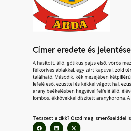
Címer eredete és jelentése
A hasított, álló, gótikus pajzs első, vörös m
félköríves ablakkal, egy zárt kapuval, zöld 
található. Második, kék mezejében kétpillérű
lefelé eső, ezüsttel és kékkel vágott hal, ezü
arany beékelésben hegyével felfelé álló, élé
lombos, ékkövekkel díszített aranykorona. A p
Tetszett a cikk? Oszd meg ismerőseiddel is