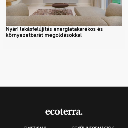
Nyári lakásfelújítás energiatakarékos és
ÚM
környezetbarát megoldásokkal