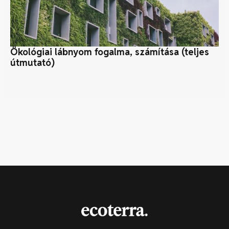
Ökológiai lábnyom fogalma, számítása (teljes
Ma
útmutató)
ős