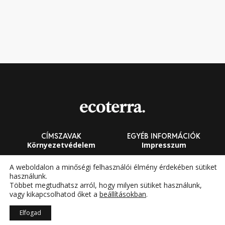
CÍMSZAVAK
EGYÉB INFORMÁCIÓK
Környezetvédelem
Impresszum
Fenntarthatóság
Általános Szerződési
A weboldalon a minőségi felhasználói élmény érdekében sütiket
Feltételek
használunk.
Megújuló energia
Többet megtudhatsz arról, hogy milyen sütiket használunk,
vagy kikapcsolhatod őket a
beállításokban
.
Elfogad