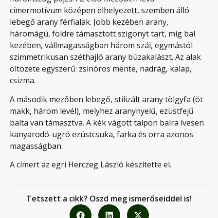
címermotívum középen elhelyezett, szemben álló
lebegő arany férfialak. Jobb kezében arany,
háromágú, földre támasztott szigonyt tart, míg bal
kezében, vállmagasságban három szál, egymástól
szimmetrikusan széthajló arany búzakalászt. Az alak
öltözete egyszerű: zsinóros mente, nadrág, kalap,
csizma.
A második mezőben lebegő, stilizált arany tölgyfa (öt
makk, három levél), melyhez aranynyelű, ezüstfejű
balta van támasztva. A kék vágott talpon balra ívesen
kanyarodó-ugró ezüstcsuka, farka és orra azonos
magasságban.
A címert az egri Herczeg László készítette el.
Tetszett a cikk? Oszd meg ismerőseiddel is!