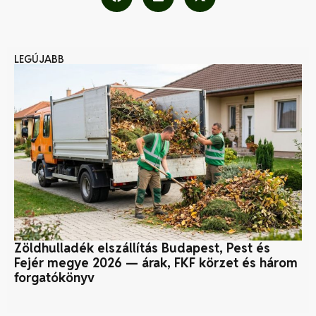
LEGÚJABB
Zöldhulladék elszállítás Budapest, Pest és
V
Fejér megye 2026 — árak, FKF körzet és három
forgatókönyv