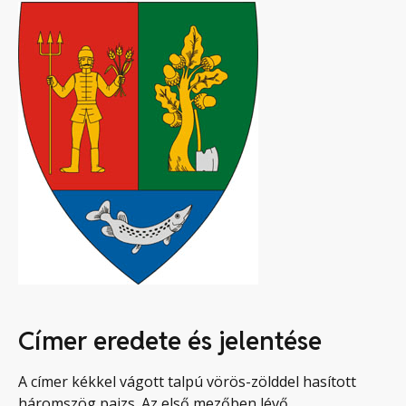
Címer eredete és jelentése
A címer kékkel vágott talpú vörös-zölddel hasított
háromszög pajzs. Az első mezőben lévő