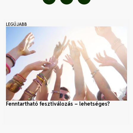
LEGÚJABB
Fenntartható fesztiválozás – lehetséges?
Ma
ős