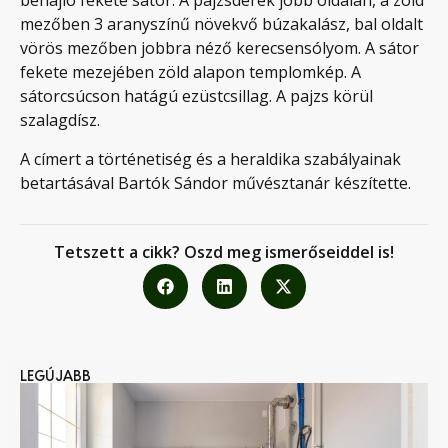
behajló fekete sátor. A pajzsderék jobb oldalán, a zöld
mezőben 3 aranyszínű növekvő búzakalász, bal oldalt
vörös mezőben jobbra néző kerecsensólyom. A sátor
fekete mezejében zöld alapon templomkép. A
sátorcsúcson hatágú ezüstcsillag. A pajzs körül
szalagdísz.
A címert a történetiség és a heraldika szabályainak
betartásával Bartók Sándor művésztanár készítette.
Tetszett a cikk? Oszd meg ismerőseiddel is!
LEGÚJABB