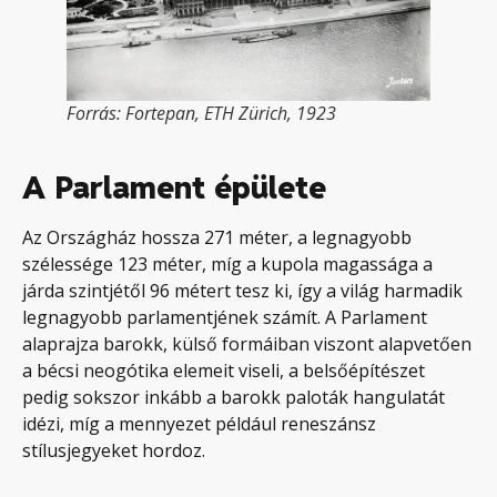
Forrás: Fortepan, ETH Zürich, 1923
A Parlament épülete
Az Országház hossza 271 méter, a legnagyobb
szélessége 123 méter, míg a kupola magassága a
járda szintjétől 96 métert tesz ki, így a világ harmadik
legnagyobb parlamentjének számít. A Parlament
alaprajza barokk, külső formáiban viszont alapvetően
a bécsi neogótika elemeit viseli, a belsőépítészet
pedig sokszor inkább a barokk paloták hangulatát
idézi, míg a mennyezet például reneszánsz
stílusjegyeket hordoz.