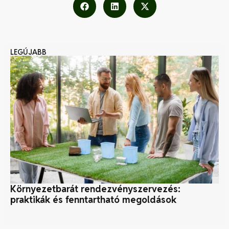
LEGÚJABB
Környezetbarát rendezvényszervezés:
Mi
praktikák és fenntartható megoldások
al