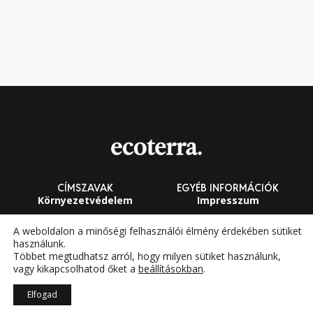
CÍMSZAVAK
EGYÉB INFORMÁCIÓK
Környezetvédelem
Impresszum
Fenntarthatóság
Általános Szerződési
A weboldalon a minőségi felhasználói élmény érdekében sütiket
Feltételek
használunk.
Megújuló energia
Többet megtudhatsz arról, hogy milyen sütiket használunk,
vagy kikapcsolhatod őket a
beállításokban
.
Elfogad