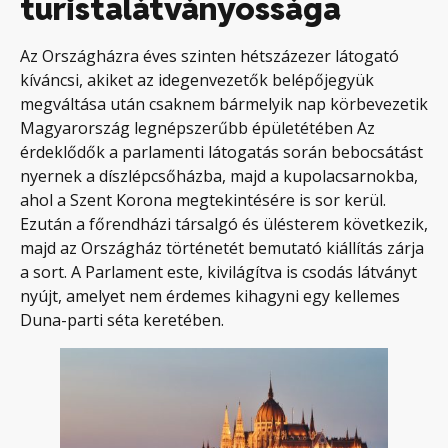
turistalátványossága
Az Országházra éves szinten hétszázezer látogató
kíváncsi, akiket az idegenvezetők belépőjegyük
megváltása után csaknem bármelyik nap körbevezetik
Magyarország legnépszerűbb épületétében Az
érdeklődők a parlamenti látogatás során bebocsátást
nyernek a díszlépcsőházba, majd a kupolacsarnokba,
ahol a Szent Korona megtekintésére is sor kerül.
Ezután a főrendházi társalgó és ülésterem következik,
majd az Országház történetét bemutató kiállítás zárja
a sort. A Parlament este, kivilágítva is csodás látványt
nyújt, amelyet nem érdemes kihagyni egy kellemes
Duna-parti séta keretében.