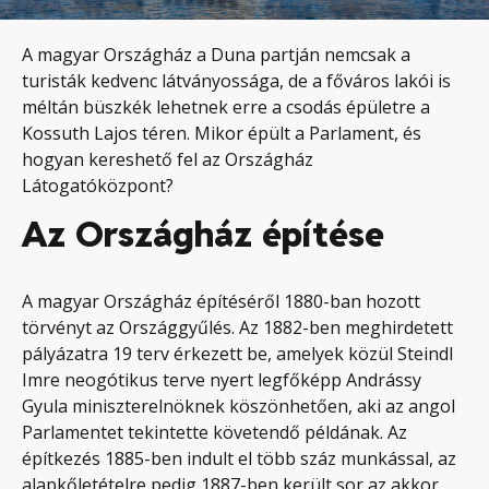
A magyar Országház a Duna partján nemcsak a
turisták kedvenc látványossága, de a főváros lakói is
méltán büszkék lehetnek erre a csodás épületre a
Kossuth Lajos téren. Mikor épült a Parlament, és
hogyan kereshető fel az Országház
Látogatóközpont?
Az Országház építése
A magyar Országház építéséről 1880-ban hozott
törvényt az Országgyűlés. Az 1882-ben meghirdetett
pályázatra 19 terv érkezett be, amelyek közül Steindl
Imre neogótikus terve nyert legfőképp Andrássy
Gyula miniszterelnöknek köszönhetően, aki az angol
Parlamentet tekintette követendő példának. Az
építkezés 1885-ben indult el több száz munkással, az
alapkőletételre pedig 1887-ben került sor az akkor