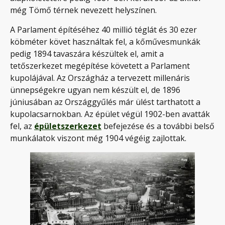
még Tömő térnek nevezett helyszínen.
A Parlament építéséhez 40 millió téglát és 30 ezer
köbméter követ használtak fel, a kőművesmunkák
pedig 1894 tavaszára készültek el, amit a
tetőszerkezet megépítése követett a Parlament
kupolájával. Az Országház a tervezett millenáris
ünnepségekre ugyan nem készült el, de 1896
júniusában az Országgyűlés már ülést tarthatott a
kupolacsarnokban. Az épület végül 1902-ben avatták
fel, az
épületszerkezet
befejezése és a további belső
munkálatok viszont még 1904 végéig zajlottak.