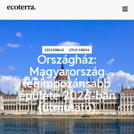
SZEZONÁLIS
ZÖLD VÁROS
Országház:
Magyarország
legimpozánsabb
épülete 2026-ban
(útmutató)