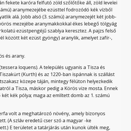
fekete karóra felfutó zöld szőlőtőke áll, zöld levelei
 számú) aranymezejébe ezüsttel fodrozódó kék vízből
atlik alá. Jobb alsó (3. számú) aranymezejét két jobb-
ú) vörös mezejébe aranymakkokkal ékes lebegő tölgyág
arkolatú ezüstpengéjű szablya keresztez. A pajzs felső
él között két ezüst gyöngy) aranylik, amelyet zafír-,
ös és arany.
tessera loquens). A település ugyanis a Tisza és
iszakürt (Kurth) és az 1220-ban ispánnak is szállást
tszakasz közepe táján, mintegy félúton helyezkedik
tról a Tisza, máskor pedig a Körös vize mosta. Ennek
ő két kék pólya; maga az említett domb az 1. számú
cserfa volt a meghatározó növény, amely bizonyos
ett. (A szláv eredetű cser szó a magyar -ke
tett.) E területet a tatárjárás után kunok ülték meg,