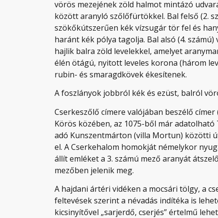
vörös mezejének zöld halmot mintázó udvarán 
között aranyló szőlőfürtökkel. Bal felső (2.
szökőkútszerűen kék vízsugár tör fel és hany
haránt kék pólya tagolja. Bal alsó (4. szám
hajlik balra zöld levelekkel, amelyet aranym
élén ötágú, nyitott leveles korona (három lev
rubin- és smaragdkövek ékesítenek.
A foszlányok jobbról kék és ezüst, balról vör
Cserkeszőlő címere valójában beszélő címer (
Körös közében, az 1075-ből már adatolható T
adó Kunszentmárton (villa Mortun) közötti ú
el. A Cserkehalom homokját némelykor nyuga
állít emléket a 3. számú mező aranyát átszel
mezőben jelenik meg.
A hajdani ártéri vidéken a mocsári tölgy, a 
feltevések szerint a névadás indítéka is lehet
kicsinyítővel „sarjerdő, cserjés” értelmű lehe