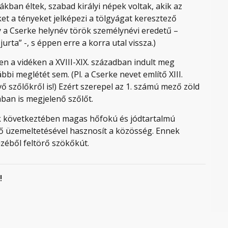
kban éltek, szabad királyi népek voltak, akik az
ket a tényeket jelképezi a tölgyágat keresztező
y a Cserke helynév török személynévi eredetű –
rta” -, s éppen erre a korra utal vissza.)
en a vidéken a XVIII-XIX. században indult meg
bi meglétét sem. (Pl. a Cserke nevet említő XIII.
ő szőlőkről is!) Ezért szerepel az 1. számú mező zöld
ban is megjelenő szőlőt.
k következtében magas hőfokú és jódtartalmú
rdő üzemeltetésével hasznosít a közösség. Ennek
izéből feltörő szökőkút.
!