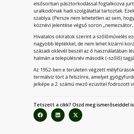
elsősorban pásztorkodással foglalkozva jurtá
uralkodónak hadi szolgálattal tartoztak. Eze
szablya. (Persze nem lehetetlen az sem, hog
köznévi jelentése végső soron „nemezsátor, ju
Hivatalos okiratok szerint a szőlőművelés ez
nagyobb léptékkel, de nem lehet kizárni koráb
századi oklevél beszél az ő használatában lév
halmán a településnév második (-szőlő) tagjá
Az 1952-ben e területen végzett mélyfúráso
termálvíz tört a felszínre, amelyet gyógyfü
jelképe a 2. számú mező ezüsttel fodrozott v
Tetszett a cikk? Oszd meg ismerőseiddel is