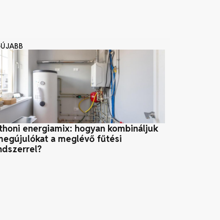
GÚJABB
thoni energiamix: hogyan kombináljuk
Az analitika
megújulókat a meglévő fűtési
tudomány kü
ndszerrel?