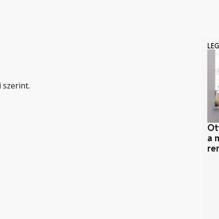
LE
 szerint.
Ot
a 
re